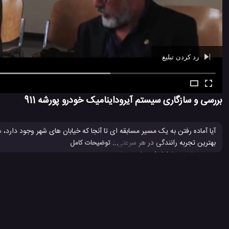
رد کردن تبلیغ
Ad -
00:39
بررسی و سازگاری سیستم آیروداینامیک خودرو پورشه 911
بهترین تجربه رانندگی در هر سرعتی ارائه می کند. در این
ویدیو
... توضیحات کامل
سیستم ترمز و تعادل این خودرو را نیز تحت کنترل داشته باشد.
Porsche 911
آیروداینامیک
پورشه
پورشه 911
پورشه 911 جدید
#
#
#
#
#
سیستم آیروداینامیک
سیستم آیروداینامیک پورشه 911
شرکت Porsche
#
#
#
ماشین پورشه
ماشین پورشه 911
مدل های جدید پورشه 911
#
#
#
4.7 هزار بازدید
7 سال پیش
اتومبیل
ماشین
ویدئو
ویدئو های ماشین