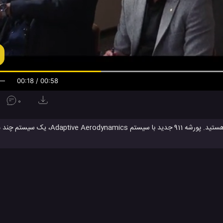
00:19 / 00:58
0
آیا آماده رفتن به یک مسیر مسابقه ای تا آنجا که خیابان های شهر وجود دارد، هستید. پو
تماشا کنید که چگونه این سیستم کار می کند و به خودرو پورشه 911 اجا
خودرو PORSCHE 911
خودرو پورشه 911
خودرو جدید Porsche 911
#
#
#
شرکت پورشه
کمپانی Porsche
کمپانی پورشه
ماشین Porsche 911
#
#
#
#