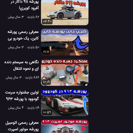
پورشه 911 داکار در
آفرود کویری!
82 بازدید
3 سال پیش
03:40
معرفی رسمی پورشه
کاین، یک خودرو بی
نظیر
50 بازدید
3 سال پیش
01:11
نگاهی به سیستم دنده
ای و نحوه انتقال
قدرت موتور خودرو
886 بازدید
3 سال پیش
10:09
اولین جشنواره سرعت
گودوود با پورشه 963
119 بازدید
4 سال پیش
00:59
معرفی رسمی اتومبیل
پورشه موتور اسپرت