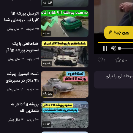
15:54
اتومبیل پورشه 911
کاررا تی ، رونمایی شد!
35 بازدید
3 سال پیش
ببین چیه! 🎉
01:00
خداحافظی با یک
اسطوره: پورشه 911 آر
اس آر بازنشسته شد
39 بازدید
3 سال پیش
1
5.0
02:08
تست اتومبیل پورشه
رشه 911 جدید با سیستم Adaptive Aerodynamics، یک سیستم چند مرحله ای را برای
911 داکار در مسیرهای
زه می دهد تا علاوه بر شتاب گیری عالی، بتواند
آفرود!
200 بازدید
3 سال پیش
08:58
پورشه 911 داکار به
بلندترین قله
آتشفشانی جهان صعود
100 بازدید
3 سال پیش
کرد!
01:06