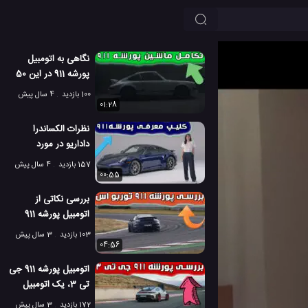
نگاهی به اتومبیل
پورشه 911 در این 50
سال اخیر
100 بازدید
4 سال پیش
01:28
نظرات الکساندرا
داداریو در مورد
اتومبیل پورشه 911
157 بازدید
4 سال پیش
00:55
بررسی نکاتی از
اتومبیل پورشه 911
توربو اس
103 بازدید
3 سال پیش
04:56
اتومبیل پورشه 911 جی
تی 3، یک اتومبیل
بسیار فوق العاده
172 بازدید
3 سال پیش