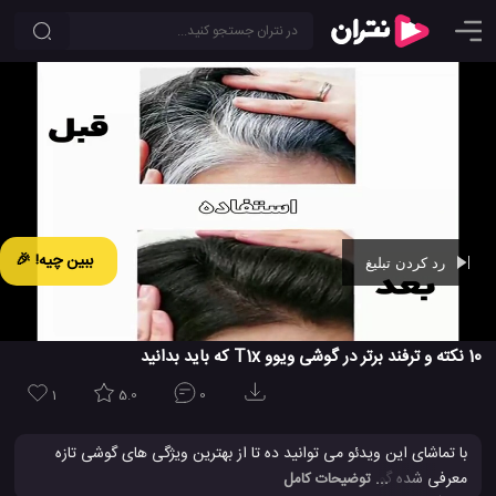
ببین چیه! 🎉
رد کردن تبلیغ
Ad -
00:42
10 نکته و ترفند برتر در گوشی ویوو T1x که باید بدانید
1
5.0
0
با تماشای این ویدئو می توانید ده تا از بهترین ویژگی های گوشی تازه
معرفی شده گوشی جدید ویوو تی 1 ایکس را مشاهده کنید تا در مقابل
... توضیحات کامل