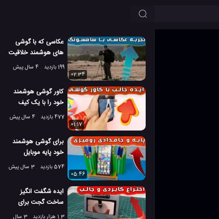
عکاسی که با گوشی
های هوشمند خلاقیت
را تقویت می کند!
199 بازدید
4 سال پیش
02:34
کاور گوشی هوشمند
خود را با یک کیف
کوچک تزئین کنید!
477 بازدید
4 سال پیش
01:17
برای گوشی هوشمند
خود پایه موبایل
کاغذی بسازید
574 بازدید
3 سال پیش
05:46
ایده شگفت انگیز
ساخت گجت برای
گوشی هوشمند شما
1.3 هزار بازدید
3 سال