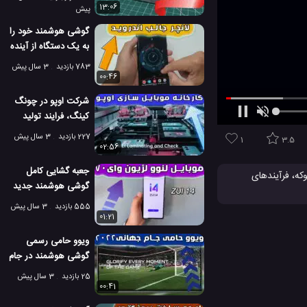
13:06
پیش
گوشی هوشمند خود را
به یک دستگاه از آینده
تبدیل کنید!
783 بازدید
3 سال پیش
00:46
شرکت اوپو در چونگ
کینگ، فرایند تولید
یک گوشی هوشمند
227 بازدید
3 سال پیش
1
3.5
02:56
جعبه گشایی کامل
وکه، فرآیندهای
گوشی هوشمند جدید
 باشد. خرید تلفن
لنوو لژیون وای 70
کاربران، ما 5 عدد از بهترین تلفنهای 2019 را معرفی می کنیم که مطمئنا شما را
555 بازدید
3 سال پیش
01:21
 همراه جدید
ویوو حامی رسمی
گوشی هوشمند در جام
جهانی قطر 2022
25 بازدید
3 سال پیش
00:41