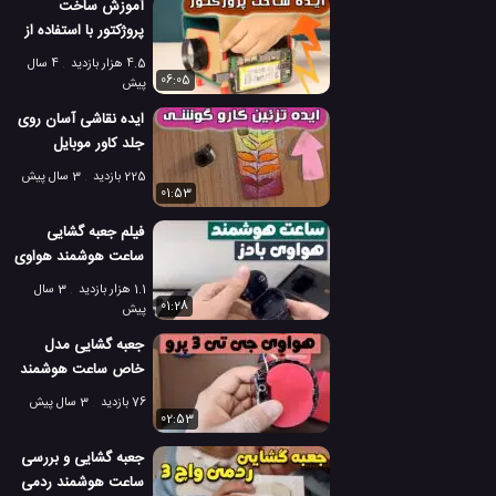
آموزش ساخت
پروژکتور با استفاده از
تلفن هوشمند قدیمی
4.5 هزار بازدید
4 سال
06:05
پیش
ایده نقاشی آسان روی
جلد کاور موبایل
هوشمند
225 بازدید
3 سال پیش
01:53
فیلم جعبه گشایی
ساعت هوشمند هواوی
واچ بادز [ساعت +
1.1 هزار بازدید
3 سال
هدفون]
01:28
پیش
جعبه گشایی مدل
خاص ساعت هوشمند
هواوی جی تی 3 پرو
76 بازدید
3 سال پیش
02:53
جعبه گشایی و بررسی
ساعت هوشمند ردمی