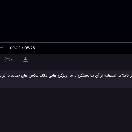
00:02 / 05:25
1
 کاملا به استفاده از آن ها بستگی دارد. ویژگی هایی مانند عکس های جدید با اثر ب
تلفن مورد بحث بوده است. یک کاربر باید از ویژگی های یک گوشی که از آن خرید می کند راضی
همراه مهم نیست، اما ویژگی های متعلق به این ابزارها باید جذاب و کارآمد باشند. بر اساس تقاضای 
ه 2019
تلفن همراه جدید
تلفن همراه هوشمند
گوشی همراه
گوشی
#
#
#
#
لوژی