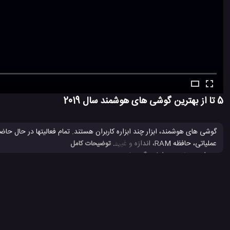
5 تا از بهترین گوشی های هوشمند سال 2019
گوشی های هوشمند، ابزار چند ابزاره کاربران هستند. تمام فعالیتها در حال حاضر
عملیاتی، حافظه RAM، اندازه و غیره همیشه در هنگام خرید هر 
... توضیحات کامل
وسوسه می کنند.
بهترین گوشی های هوشمند
تلفن همراه
تلفن همراه 2018
تلفن همرا
#
#
#
#
موبایل
موبایل 2018
موبایل 2019
موبایل جدید
موبایل هوشمند
#
#
#
#
#
12.9 هزار بازدید
8 سال پیش
تکنولوژی
موبایل
ویدئو
ویدئو های تکنو