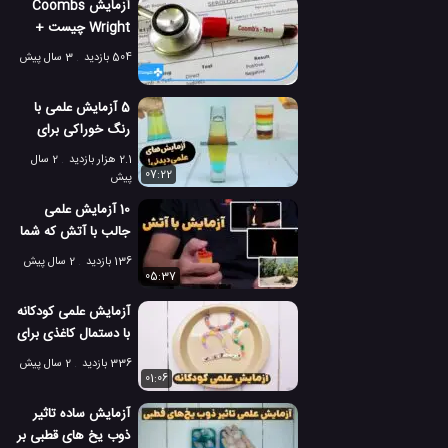
آزمایش Coombs
Wright چیست +
تشخیص تب مالت!
504 بازدید
3 سال پیش
5 آزمایش علمی با
رنگ خوراکی برای
دیدن اثر چگالی
2.1 هزار بازدید
2 سال
مایعات!
07:22
پیش
10 آزمایش علمی
جالب با آتش که شما
را شگفت زده می کند!
136 بازدید
2 سال پیش
05:37
آزمایش علمی کودکانه
با دستمال کاغذی برای
نشان دادن حرکت کرم
336 بازدید
2 سال پیش
ها
01:06
آزمایش ساده تاثیر
ذوب یخ های قطبی بر