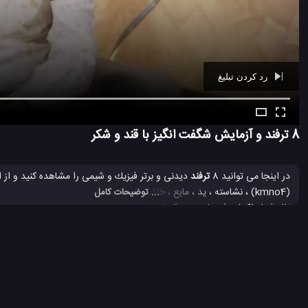
رد کردن تبلیغ
Ad -
00:39
8 ترفند و آزمایش شگفت انگیز با قند و شکر
در اینجا می توانید 8
ترفند
دیدنی و برتر فيزيك و شیمی را مشاهده کنید و از ا
... توضیحات کامل
نظر شما واکنش شیمیایی هر یک از مواد نام برده در بالا در مقابل یک حبه قند
آزمایش علمی
ترفند جالب
ترفند جالب با قند
ترفند جالب برای 
#
#
#
#
ترفند علمی
درمان قند خون بالا
قند
#
#
#
4.5 هزار بازدید
6 سال پیش
آموزش
آموزش ترفند
ویدئو
ویدئو های