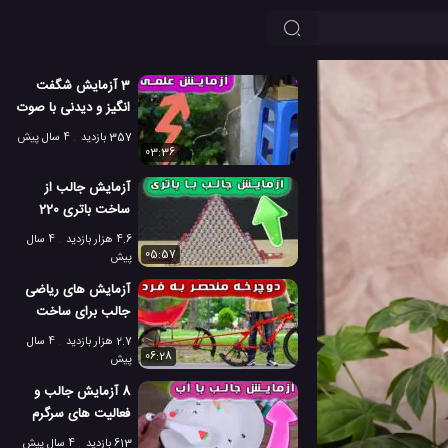
3 آزمایش شگفت
انگیز و دیدنی با صوت
و آب
357 بازدید
4 سال پیش
03:36
آزمایش جالب از
ساخت باتری 220
ولت با باتری 1.5 ولت
4.6 هزار بازدید
4 سال
05:57
پیش
آزمایش های ریاضی
جالب برای ساخت
دوچرخه عجیب و
2.7 هزار بازدید
4 سال
غریب
06:28
پیش
8 آزمایش جالب و
فعالیت های سرگرم
کننده با آب
613 بازدید
4 سال پیش