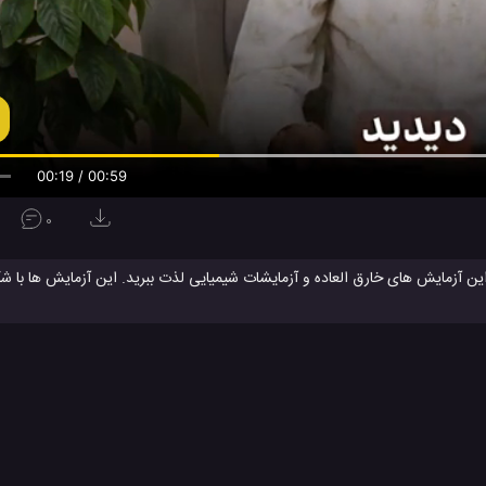
00:20 / 00:59
0
ین آزمایش های خارق العاده و آزمايشات شيميايي لذت ببرید. این آزمایش ها با شكر
(kmno4) ، نشاسته ، يد ، مایع ، خاکستر ، دی اکسید کربن (CO2) ، اسید سولفوریک (h2so4) و موارد دیگر صورت می پذیرد و یک تجربه ج
 چگونه است ؟
ساخت
ترفند جالب برای سرگرمی
ترفند جالب برای منزل
ترفند جالب و دی
#
#
#
 سرگرمی