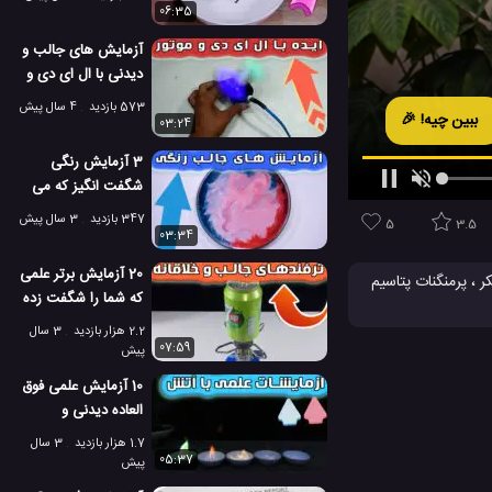
06:35
آزمایش های جالب و
دیدنی با ال ای دی و
موتور دی سی
573 بازدید
4 سال پیش
ببین چیه! 🎉
03:24
3 آزمایش رنگی
شگفت انگیز که می
توانید امتحان کنید
347 بازدید
3 سال پیش
5
3.5
03:34
20 آزمایش برتر علمی
 ، پرمنگنات پتاسيم
که شما را شگفت زده
دید و تازه را برای شما خلق می کنند! به
خواهند کرد!
2.2 هزار بازدید
3 سال
07:59
پیش
دنی
10 آزمایش علمی فوق
العاده دیدنی و
تماشایی با آتش
1.7 هزار بازدید
3 سال
05:37
پیش