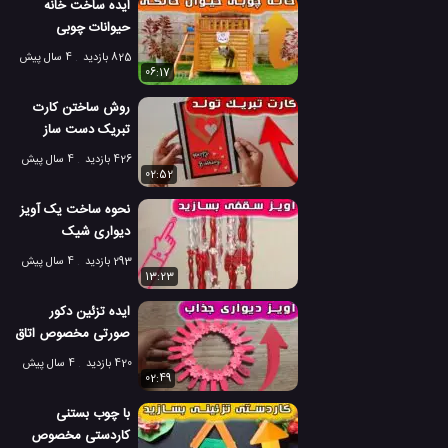
ایده ساخت خانه
حیوانات چوبی
مخصوص گربه ها
825 بازدید
4 سال پیش
06:17
روش ساختن کارت
تبریک دست ساز
مخصوص تولد و
426 بازدید
4 سال پیش
جشن
02:52
نحوه ساخت یک آویز
دیواری شیک
مخصوص دکوراسیون
293 بازدید
4 سال پیش
خانه
13:23
ایده تزئین دکور
صورتی مخصوص اتاق
با قوطی کبریت
420 بازدید
4 سال پیش
02:49
با چوب بستنی
کاردستی مخصوص