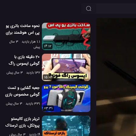
نحوه ساخت باتری یو
پی اس هوشمند برای
مودم وای فای
1.1 هزار بازدید
3 سال
14:12
پیش
20 دقیقه بازی با
گوشی ایسوس راگ
فون 7 [گوشی
132 بازدید
3 سال پیش
مخصوص بازی]
15:03
جعبه گشایی و تست
گوشی مخصوص بازی
راگ فون 7 پرو
331 بازدید
3 سال پیش
ایسوس!
03:31
تریلر بازی کالیستو
پروتکل، بازی ترسناک
مخصوص بزرگسالان
19 بازدید
3 سال پیش