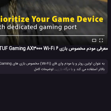
معرفی مودم مخصوص بازی TUF Gaming AX3000 Wi-Fi 6 ایسوس
بالاتر استفاده می کند و با درگاه بازی خود یک تجربه بازی پایدار ، بدون لگ و آسان را به شما
... توضیحات کامل
مودم
مودم Wi-Fi
مودم Wi-Fi 6
مودم ایسوس
مودم اینترنت
#
#
#
#
#
مودم مخصوص بازی ایسوس
مودم وای فای
مودم وای فای 6
مو
#
#
#
#
2.8 هزار بازدید
7 سال پیش
تکنولوژی
تکنولوژی های گوناگون
کامپیوتر