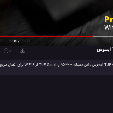
00:15 / 00:30
3
به عنوان اولین روتر و یا مودم وای فای (Wi-Fi) مخصوص بازی های TUF Gaming ای
 ارائه می دهد و از ویژگی های باز NAT نیز برخوردار است.
مودم اینترنتی
مودم بازی TUF Gaming AX3000 Wi-Fi 6
#
#
دم وایرلس
مودم وایفای
#
ویدئو
ویدئو های تکنولوژی