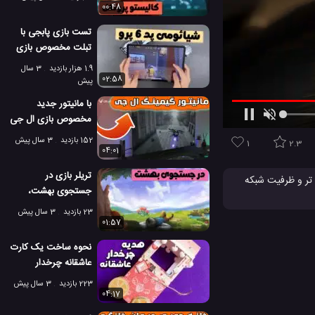
00:48
تست بازی پابجی با
تبلت مخصوص بازی
شیائومی پد 6 پرو!
1.9 هزار بازدید
3 سال
02:58
پیش
با مانیتور جدید
مخصوص بازی ال جی
2022 آشنا شوید!
152 بازدید
3 سال پیش
1
2.3
04:01
تریلر بازی در
سوس ، این دستگاه TUF Gaming AX3000 از WiFi 6 برای اتصال سریع تر و ظرفیت شبکه
جستجوی بهشت،
مخصوص نینتندو
23 بازدید
3 سال پیش
سوئیچ
01:57
نحوه ساخت یک کارت
عاشقانه چرخدار
مخصوص هدیه!
223 بازدید
3 سال پیش
04:17