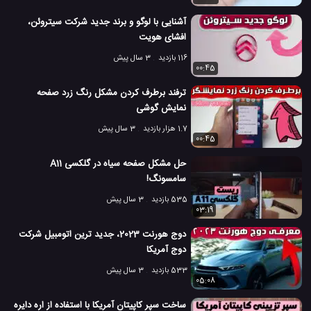
آشنایی با لوگو و برند جدید شرکت سیتروئن،
افشای هویت
116 بازدید
3 سال پیش
00:45
ترفند برطرف کردن مشکل رنگ زرد صفحه
نمایش گوشی
1.7 هزار بازدید
3 سال پیش
00:45
حل مشکل صفحه سیاه در گلکسی A11
سامسونگ!
535 بازدید
3 سال پیش
03:19
دوج هورنت 2023، جدید ترین اتومبیل شرکت
دوج آمریکا
533 بازدید
3 سال پیش
05:08
ساخت سپر کاپیتان آمریکا با استفاده از اره دایره