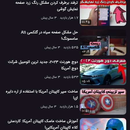
ترفند برطرف کردن مشکل رنگ زرد صفحه
نمایش گوشی
1.7 هزار بازدید
3 سال پیش
00:45
حل مشکل صفحه سیاه در گلکسی A11
سامسونگ!
535 بازدید
3 سال پیش
03:19
دوج هورنت 2023، جدید ترین اتومبیل شرکت
دوج آمریکا
533 بازدید
3 سال پیش
05:08
ساخت سپر کاپیتان آمریکا با استفاده از اره دایره
ای!
1.5 هزار بازدید
3 سال پیش
10:51
آموزش ساخت ماسک کاپیتان آمریکا: کاردستی
کلاه کاپیتان آمریکایی!