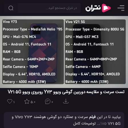
تست سرعت و مقایسه دوربین گوشی ویوو Y73 روبروی ویوو V21 5G
1
5.0
0
بیایید تا در این
فیلم
سرعت و عملکرد دو گوشی هوشمند Vivo Y73 و
Vivo V21 5G را با هم مقایسه و بررسی کنیم. گوشی ویوو Y73 دارای
... توضیحات کامل