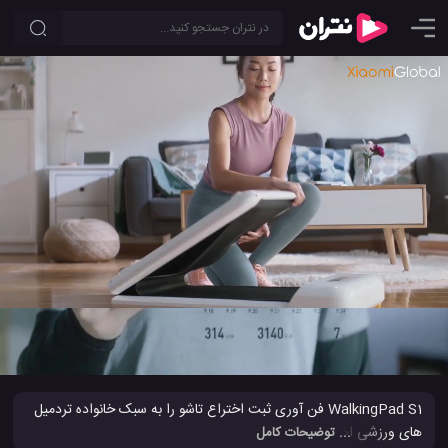
معرفی تردمیل پیاده روی جمع و جور WalkingPad S1 شیائومی
1
5.0
0
WalkingPad S1 فن آوری ثبت اختراع تاشو را به سبک خانواده تردمیل
های ورزشی اضافه می کند. این تردمیل با یک ظاهر جمع و جور همراه
... توضیحات کامل