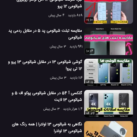
شیائومی 12 پرو
شیائومی
محصولات شیائومی
معرفی تردمیل خم شو شیائومی
#
#
#
828 بازدید
4 سال پیش
01:10
2.7 هزار بازدید
7 سال پیش
تکنولوژی
تکنولوژی های گوناگون
لوازم خ
مقایسه تبلت شیائومی پد 5 در مقابل ردمی پد
شیائومی
961 بازدید
3 سال پیش
10:14
گوشی شیائومی 13 در مقابل شیائومی 13 پرو و
12 تی پرو!
116 بازدید
3 سال پیش
06:11
گلکسی آ 54 در مقابل شیائومی پوکو اف 5 و
شیائومی 13 لایت
1.4 هزار بازدید
3 سال پیش
06:36
نگاهی به شیائومی 13 اولترا | همه رنگ های
شیائومی 13 اولترا