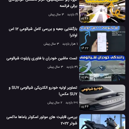
برقی فرانسه
8 هزار بازدید
7 سال پیش
اتومبیل
تکنولوژی
تکنولوژی های گوناگون
19 بازدید
3 سال پیش
01:46
بازگشایی جعبه و بررسی کامل شیائومی 12 اس
اولترا
1 هزار بازدید
3 سال پیش
16:22
تست ماشین خودران با فناوری پایلوت شیائومی
31 بازدید
3 سال پیش
01:30
تصاویر اولیه خودرو الکتریکی شیائومی SU7 و
SU7 مکس!
201 بازدید
2 سال پیش
01:44
بررسی قابلیت های موتور اسکوتر یاماها ماکسی
شوتر 2022