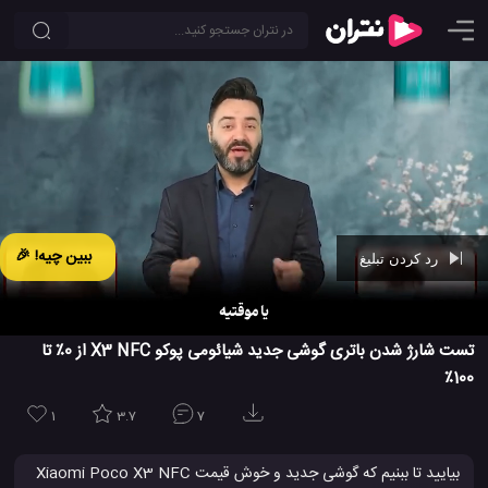
ببین چیه! 🎉
رد کردن تبلیغ
Ad -
01:08
تست شارژ شدن باتری گوشی جدید شیائومی پوکو X3 NFC از 0٪ تا
100٪
1
3.7
7
بیایید تا ببنیم که گوشی جدید و خوش قیمت Xiaomi Poco X3 NFC