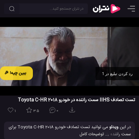
ببین چیه! 🎉
رد کردن تبلیغ در 1
Ad -
00:30
تست تصادف IIHS سمت راننده در خودرو 2018 Toyota C-HR
1
3.5
0
در این
ویدئو
می توانید تست تصادف خودرو 2018 Toyota C-HR برای
سمت راننده را مطابق با آزمایش های تطبیقی IIHS را مشاهده کنید.
... توضیحات کامل