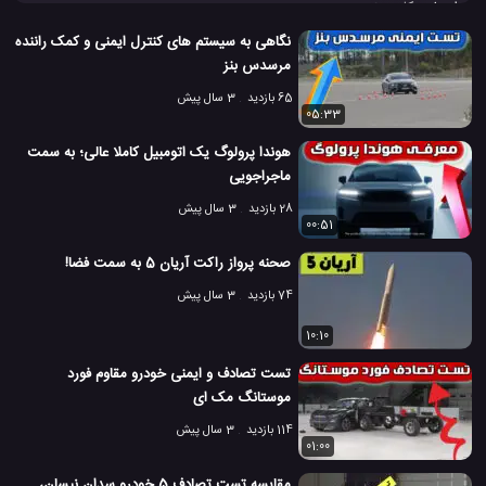
ارزیابی کلی: خوب
تست
تست امنیت خودرو
تست تصادف
#
#
#
نگاهی به سیستم های کنترل ایمنی و کمک راننده
مرسدس بنز
تست تصادف IIHS
تست تصادف خودرو
تست خودرو
#
#
#
65 بازدید
3 سال پیش
05:33
تویوتا
خودرو تویوتا
خودرو جدید تویوتا
شرکت Toyota
#
#
#
#
هوندا پرولوگ یک اتومبیل کاملا عالی؛ به سمت
شرکت تویوتا
کمپانی Toyota
کمپانی تویوتا
ماجراجویی
#
#
#
28 بازدید
3 سال پیش
ماشین 2018 Toyota C-HR
#
00:51
5.9 هزار بازدید
8 سال پیش
تکنولوژی
ویدئو
ویدئو های ماشین
صحنه پرواز راکت آریان 5 به سمت فضا!
74 بازدید
3 سال پیش
10:10
تست تصادف و ایمنی خودرو مقاوم فورد
موستانگ مک ای
114 بازدید
3 سال پیش
01:00
مقایسه تست تصادف 5 خودرو سدان نیسان،