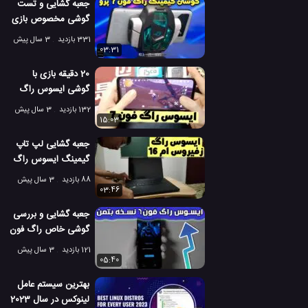
جعبه گشایی و تست
گوشی مخصوص بازی
راگ فون 7 پرو
331 بازدید
3 سال پیش
ایسوس!
03:31
20 دقیقه بازی با
گوشی ایسوس راگ
فون 7 [گوشی
132 بازدید
3 سال پیش
مخصوص بازی]
15:03
جعبه گشایی لپ تاپ
گیمینگ ایسوس راگ
زفیروس ام 16
88 بازدید
3 سال پیش
03:46
جعبه گشایی و بررسی
گوشی خاص راگ فون
6 نسخه بتمن
121 بازدید
3 سال پیش
05:40
بهترین سیستم عامل
لینوکس در سال 2023