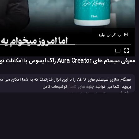
رد کردن تبلیغ
Ad -
01:07
معرفی سیستم های Aura Creator راگ ایسوس با امکانات نورپردازی بی نهایت
... توضیحات کامل
رنگارنگ همه جانبه را در اختیار شما قرار می دهند.
ROG
تست استقامت سیستم های ROG ایسوس
سیستم Aura Creator راگ ایسوس
#
#
#
سیستم کامپیوتری راگ ایسوس
شرکت ایسوس
فناوری Aura Creator ایسوس
#
#
#
2.8 هزار بازدید
7 سال پیش
تکنولوژی
تکنولوژی های گوناگون
کامپیوتر