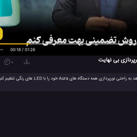
00:19 / 01:26
0
همگام سازی سیستم های Aura را با این ابزار قدرتمند که به شما امکان می دهد به راحتی نو
بروید. شما می توانید جلوه ها
سیستم کامپیوتر
سیستم کامپیوتر ایسوس
سیستم کام
#
#
#
محصولات ROG ایسوس
محصولات ایسوس
#
#
ویدئو
ویدئو های تکنولوژی