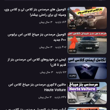
ماشین ها را در این
ویدئو
ببینید.
Mercedes
Mercedes S-Class
اتومبیل مرسدس
#
#
#
اتومبیل های مرسدس بنز کلاس تی و کلاس وی،
وسیله ای برای راحتی بیشتر!
اتوموبیل Mercedes-Benz
تست تصادف
#
#
184 بازدید
3 سال پیش
01:07
تست تصادف خودرو
خودرو مرسدس
خودرو هوشمند بنز
#
#
#
اتومبیل مرسدس بنز میباخ کلاس اس برابوس
خودروهای Mercedes Benz
شرکت مرسدس
600 جدید
#
#
402 بازدید
3 سال پیش
کمپانی Mercedes
مرسدس
مرسدس بنز
#
#
#
02:07
ایمنی در خودروهای کلاس اس مرسدس بنز از
مرسدس کلاس S
#
قدیم تا الان!
6.2 هزار بازدید
8 سال پیش
اتومبیل
ماشین
ویدئو
ویدئو های ماشین
73 بازدید
3 سال پیش
01:32
ماشین لاکچری مرسدس بنز میباخ کلاس اس
Haute Voiture
367 بازدید
3 سال پیش
01:09
آپشن بوستر در اتومبیل مرسدس بنز کلاس سی