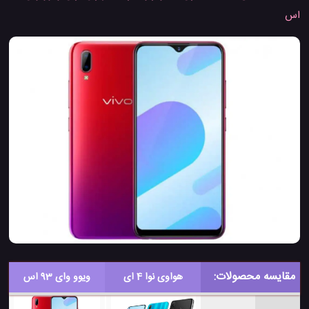
اس
مقایسه محصولات:
هواوی نوا 4 ای
ویوو وای 93 اس