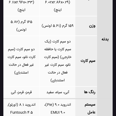
(6.11x2.96x0.33
(6.02x2.86x0.29
اینچ)
اینچ)
165 گرم (5.82
وزن
159 گرم (5.61 اونس)
اونس)
بدنه
دو سیم کارت (یک
سیم کارت یا حافظه
دو سیم کارت (سیم
خارجی) (سیم کارت
کارت نانو، سیم کارت
سیم کارت
نانو، سیم کارت غیر
غیر فعال در حالت
فعال در حالت
استندبای)
استندبای)
رنگ ها
آبی، سیاه، سفید
قرمز، قرمز، آبی
سیستم
اندروید 9.0 (Pie)،
اندروید 8.1 (اورئو);
عامل
Funtouch 4.5
EMUI 9.0