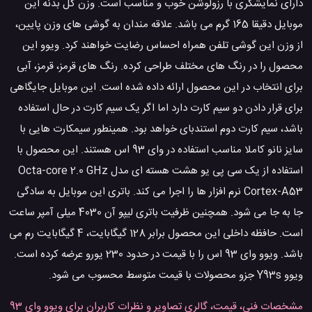
دارای نمایشگری با رزولوشن خوب و مناسب است. وزن کل بدنه این
موبایل دقیقا 165 گرم می باشد. علاقه مندان به گوشی های وزن پایین،
از وزن این گوشی تلفن همراه احساس رضایت خواهند کرد. ویوو این
محصول را در رنگ های مختلف طراحی کرده. رنگ های قرمز، قرمز، آبی
برای انتخاب در این محصول ارائه داده شده است. این موبایل جایگاهی
برای قرار دادن دو سیم کارت دارد اما اگر یک سیم کارت در حال استفاده
باشد، سیم کارت دوم استندبای خواهد بود. همینطور سیمکارت هایی با
سایز نانو کاملا مناسب استفاده در وای 93 اس هستند. این محصول با
استفاده از یک سی پی یو هشت هسته ای مدل Octa-core 2.0 GHz
Cortex-A53 نرم افزار ها را اجرا می کند. باتری این موبایل به سادگی
جا به جا می شود. همچنین ظرفیت باتری لیپو آن 4030 میلی آمپر ساعت
است. حافظه داخلی این محصول برابر 128 گیگابایت، 4 گیگابایت رم می
باشد. ویوو وای 93 اس را با قیمت در حدود 230 یورو عرضه کرده است.
ویوو Y93s جزو محصولات با قیمت متوسط محسوب می شود.
مشخصات فنی، قیمت، گالری تصاویر و نظرات کاربران برای ویوو وای 93