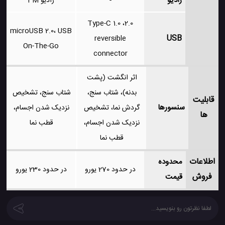
رادیو
-
رادیو FM
2.0، Type-C 1.0
microUSB 2.0، USB
USB
reversible
On-The-Go
connector
اثر انگشت (پشت
بدنه)، شتاب سنج،
شتاب سنج، تشخیص
قابلیت
سنسورها
گردش نما، تشخیص
نزدیک شدن اجسام،
ها
نزدیک شدن اجسام،
قطب نما
قطب نما
اطلاعات
محدوده
در حدود 270 یورو
در حدود 230 یورو
فروش
قیمت