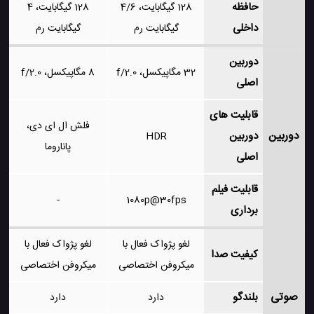
حافظه
128 گیگابایت، 4/6
128 گیگابایت، 4
داخلی
گیگابایت رم
گیگابایت رم
دوربین
32 مگاپیکسل، f/2.0
8 مگاپیکسل، f/2.0
اصلی
قابلیت های
فلش ال ای دی،
دوربین
دوربین
HDR
پاناروما
اصلی
قابلیت فیلم
-
1080p@30fps
برداری
لغو پژواک فعال با
لغو پژواک فعال با
کیفیت صدا
میکروفن اختصاصی
میکروفن اختصاصی
صوتی
بلندگو
دارد
دارد