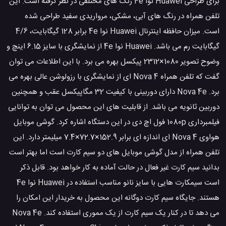
برای طراحی Huawei نوا 4e رنگ های مختلفی در نظر گرفته است. این
تلفن همراه در رنگ های آبی، مشکی، مرواریدی سفید طراحی شده
است. میزان حافظه اینترنال Huawei نوا 4e برابر 128 گیگابایت، 4/6
گیگابایت رم می باشد. Huawei نوا 4e از نمایشگری با سایز 6.15 اینچ و
وضوح تصویر 1080×2312 پیکسل بهره می برد. با این اطلاعات می توان
گفت که تلفن همراه Nova 4 ای از نمایشگری با رزولوشن عالی بهره می
برد. Nova 4e دارای دوربینی با کیفیت 32 مگاپیکسل عقب و همچنین
دوربین ثانویه می باشد. از قابلیت های این محصول می توان به توانایی
فیلمبرداری 1080p فول اچ دی در این دستگاه اشاره کرد. گوشی موبایل
هواوی Nova 4 ای اندازه ای برابر 152.9×72.7×7.4 میلیمتر دارد. این
تلفن همراه از مدل گوشی موبایل های دو سیم کارت است اما بهتر است
بدانید سیم کارت غیر فعال در حالت آماده به کار خواهد بود. قابل ذکر
است سیمکارت هایی با سایز نانو مناسب استفاده در Huawei نوا 4e
هستند. جایگاه سیم کارت دوگانه این محصول به خریدار این امکان را
می دهد تا در کنار یک سیم کارت از یک مموری استفاده کند. Nova 4e