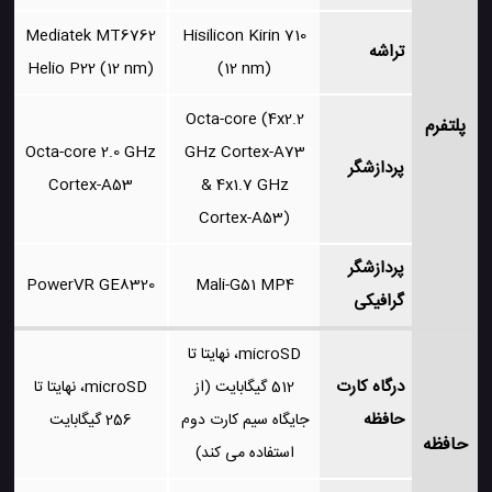
Mediatek MT6762
Hisilicon Kirin 710
تراشه
Helio P22 (12 nm)
(12 nm)
Octa-core (4x2.2
پلتفرم
Octa-core 2.0 GHz
GHz Cortex-A73
پردازشگر
Cortex-A53
& 4x1.7 GHz
Cortex-A53)
پردازشگر
PowerVR GE8320
Mali-G51 MP4
گرافیکی
microSD، نهایتا تا
درگاه کارت
512 گیگابایت (از
microSD، نهایتا تا
حافظه
جایگاه سیم کارت دوم
256 گیگابایت
حافظه
استفاده می کند)