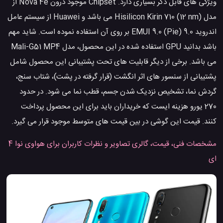
ویژگی های قابل ذکر بسیاری دارد. Chipset موجود درون Nova 4e از
مدل Hisilicon Kirin 710 (12 nm) می باشد و Huawei از سیستم عامل
اندروید 9.0 (Pie) EMUI 9.0 بر روی آن استفاده نموده است. شاید مهم
باشد بدانید GPU استفاده شده در این محصول، مدل Mali-G51 MP4
می باشد. برخی از دیگر قابلیت های تحت پشتیبانی این محصول شامل
پشتیبانی از سنسور های اثر انگشت (قرار گرفته در پشت)، شتاب سنج،
گردش نما، تشخیص نزدیک شدن جسم، قطب نما می شود. در حدود
270 یورو هزینه ایست که خریداران باید برای این محصول پرداخت
کنند. قیمت این گوشی در بین قیمت های متوسط موجود قرار می گیرد.
مشخصات فنی، قیمت، گالری تصاویر و نظرات کاربران برای هواوی نوا 4
ای