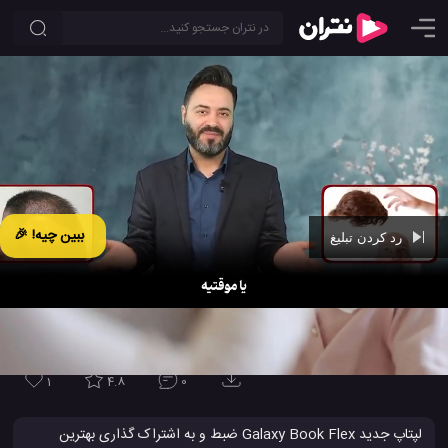
ببین چیه! 🎉
رد کردن تبلیغ
Ad -
01:09
لپ تاپ گلکسی بوک فلکس سامسونگ ، لحظه هایی که باید به اشتراک
گذاشته شوند !
1
4.8
0
لپتاپ جدید Galaxy Book Flex ضبط و به اشتراک گذاری بهترین