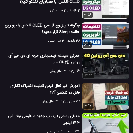
OLED فلکس، با همبازیان گفتگو کنیم؟
11 بازدید
3 سال پیش
00:59
چگونه تلویزیون ال جی OLED فلکس را برو روی
حالت Sleep قرار دهیم؟
38 بازدید
3 سال پیش
01:17
معرفی سیستم فیلمبرداری حرفه ای دی جی آی
رونین 4D فلکس!
61 بازدید
3 سال پیش
03:44
آموزش غیر فعال کردن قابلیت اشتراک گذاری
فایل در گلکسی آ13
3.1 هزار بازدید
3 سال پیش
00:47
معرفی رسمی لپ تاپ جدید شیائومی بوک اس
12.4 اینچی
274 بازدید
4 سال پیش