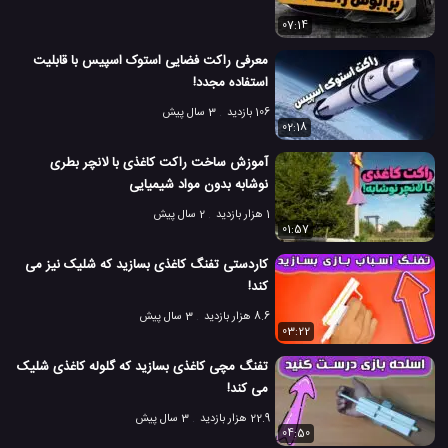
07:14
معرفی راکت فضایی استوک اسپیس با قابلیت
استفاده مجدد!
106 بازدید
3 سال پیش
02:18
آموزش ساخت راکت کاغذی با لانچر بطری
نوشابه بدون مواد شیمیایی
1 هزار بازدید
2 سال پیش
01:57
کاردستی تفنگ کاغذی بسازید که شلیک نیز می
کند!
8.6 هزار بازدید
3 سال پیش
03:22
تفنگ مچی کاغذی بسازید که گلوله کاغذی شلیک
می کند!
22.9 هزار بازدید
3 سال پیش
04:50