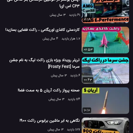
C63 اس ای!
61 بازدید
3 سال پیش
01:18
کاردستی کاغذی اوریگامی ، راکت فضایی بسازید!
1.2 هزار بازدید
4 سال پیش
02:53
تریلر رویداد ویژه بازی راکت لیگ به نام جشن
سرما [Frosty Fest]
6 بازدید
3 سال پیش
00:43
صحنه پرواز راکت آریان 5 به سمت فضا!
74 بازدید
3 سال پیش
10:10
نگاهی به ابر ماشین برابوس راکت 900!
127 بازدید
3 سال پیش