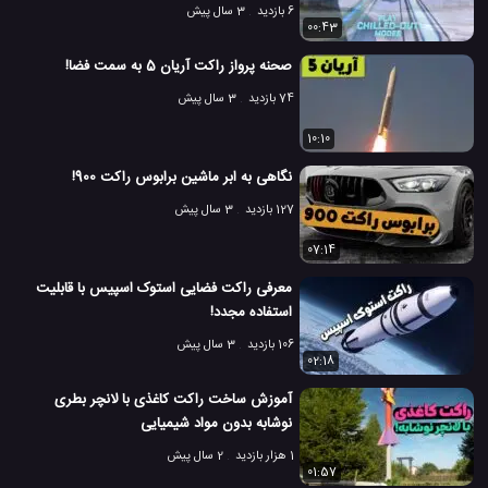
6 بازدید
3 سال پیش
00:43
صحنه پرواز راکت آریان 5 به سمت فضا!
74 بازدید
3 سال پیش
10:10
نگاهی به ابر ماشین برابوس راکت 900!
127 بازدید
3 سال پیش
07:14
معرفی راکت فضایی استوک اسپیس با قابلیت
استفاده مجدد!
106 بازدید
3 سال پیش
02:18
آموزش ساخت راکت کاغذی با لانچر بطری
نوشابه بدون مواد شیمیایی
1 هزار بازدید
2 سال پیش
01:57