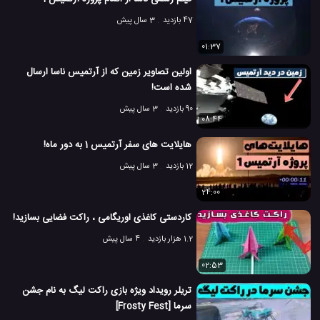
دستاوردهای بی نظیر ناسا
راه اندازی موشک های فضایی ناسا
#
#
47 بازدید
3 سال پیش
فضاپیما ناسا
فضاپیمای آرتمیس
ناسا
#
#
#
01:37
98 بازدید
4 سال پیش
تکنولوژی
تکنولوژی های گوناگون
علمی
نجوم
اولین تصاویر زمین که از آرتمیس ناسا ارسال
شده است!
90 بازدید
3 سال پیش
08:44
هایلایت های سفر آرتمیس 1 به دور ماه!
12 بازدید
3 سال پیش
24:00
کاردستی کاغذی اوریگامی ، راکت فضایی بسازید!
1.2 هزار بازدید
4 سال پیش
02:53
تریلر رویداد ویژه بازی راکت لیگ به نام جشن
سرما [Frosty Fest]