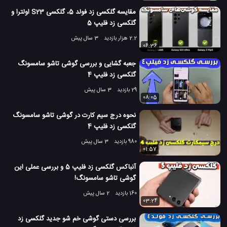
جدا از همه این ها، این نمونه موبایل یک اتفاق بزرگ، نادر و بسیار چشم
مقایسه گلکسی زد فولد 5، گلکسی S23 اولترا و
گیر است.
گلکسی زد فلیپ 5
موبایل تاشو گلکسی Fold در عمل چگونه است؟
2.2 هزار بازدید
3 سال پیش
تلفن همراه خم شو گلکسی Fold یک موبایل منصر به فرد است و این
06:36
بدان معناست که سامسونگ یک شاهکار را معرفی کرده است.
جعبه گشایی و بررسی گوشی تاشو سامسونگ
ما برای شناختن این موبایل انعطاف پذیر جدید به اندازه کافی اطلاعات به
گلکسی زد فلیپ 4
دست آورده ایم اما برای درک بهتر ویژگی های آن و بررسی کلی آن به
29 بازدید
3 سال پیش
فرصت های بیشتری نیاز داریم.
08:05
نحوه درج سیم کارت در گوشی تاشو سامسونگ
گلکسی زد فلیپ 4
980 بازدید
3 سال پیش
01:57
آنباکس گلکسی زد فلیپ 5 و بررسی عملی این
گوشی تاشو سامسونگ!
160 بازدید
2 سال پیش
03:24
بررسی دستی گوشی خم شو جدید گلکسی زد
حتی اگر Galaxy Fold کمی کمتر دیده شده باشد، سامسونگ، که