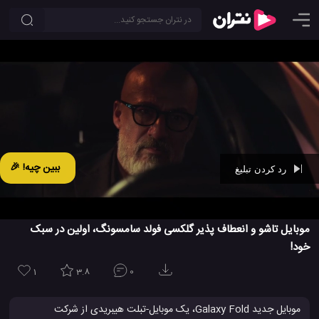
ببین چیه! 🎉
رد کردن تبلیغ
Ad -
00:28
موبایل تاشو و انعطاف پذیر گلکسی فولد سامسونگ، اولین در سبک
خود!
1
3.8
0
موبایل جدید Galaxy Fold، یک موبایل-تبلت هیبریدی از شرکت