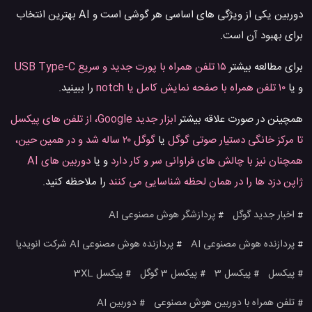
دوربین یکی از ویژگی های اساسی هر گوشی است و AI بهترین انتخاب
برای بهبود آن است.
برای مطالعه بیشتر
۱۵ تلفن همراه با پورت جدید و سریع USB Type-C
و یا
۱۰ تلفن همراه با صفحه نمایش کامل یا notch
را ببینید.
همچینن در صورت علاقه بیشتر
ابزار جدید Google، از تلفن های پیکسل
تا مرکز خانگی دستیار صوتی گوگل
یا
گوگل ۲۰ ساله شد و در همین حین،
همچنان نیز با چالش های فراوانی سر و کار دارد
و یا
دوربین های AI
ژاپن دزد ها را در همان لحظه شناسایی می کنند
را ملاحظه کنید.
اخبار جدید گوگل
پردازشگر هوش مصنوعی AI
#
#
پردازنده هوش مصنوعی AI
پردازنده هوش مصنوعی AI شرکت انویدیا
#
#
پیکسل
پیکسل 3
پیکسل 3 گوگل
پیکسل 3XL
#
#
#
#
تلفن همراه با دوربین هوش مصنوعی
دوربین AI
#
#