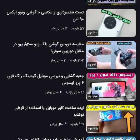
04:20
تست فیلمبرداری و عکاسی با گوشی ویوو ایکس
90 اس
57 بازدید
3 سال پیش
03:42
مقایسه دوربین گوشی بلک ویو A200 پرو در
مقابل دوربین سونی!
303 بازدید
2 سال پیش
01:27
جعبه گشایی و بررسی موبایل گیمینگ راگ فون
6 پرو ایسوس
1.1 هزار بازدید
4 سال پیش
20:33
ایده ساخت کاور موبایل با استفاده از قوطی
نوشابه
927 بازدید
4 سال پیش
03:35
آموزش ساخت پایه موبایل کاغذی به روش