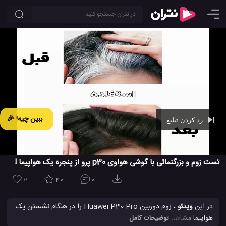
ببین چیه! 🎉
رد کردن تبلیغ
Ad -
00:42
تست زوم و بزرگنمائی با گوشی هواوی p30 پرو از پنجره یک هواپیما !
2
4.0
0
در این
ویدئو
، زوم دوربین Huawei P30 Pro را در هنگام نشستن یک
هواپیما مشاهده می کنید. بزرگنمایی تا 50 برابر از پنجره هواپیما در واقع
... توضیحات کامل