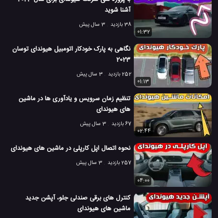
هیوندای Cradle
#
آشنا شوید
1.6 هزار بازدید
8 سال پیش
اتومبیل
ماشین
ویدئو
ویدئو های ماشین
38 بازدید
3 سال پیش
01:32
نگاهی به پارک خودکار اتومبیل هیوندای توسان
2023
252 بازدید
3 سال پیش
01:13
تنظیم زمان سرویس و یادآوری ها در ماشین
های هیوندای
67 بازدید
3 سال پیش
02:44
نحوه اتصال اپل کارپلی در ماشین های هیوندای
257 بازدید
3 سال پیش
04:00
کنترل های برقی صندلی جلو، آپشن جدید
ماشین های هیوندای