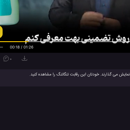
00:19 / 01:26
0
نمایش می گذارند. خودتان این رقابت تنگاتنگ را مشاهده کنید.
بی ام دبلیو
بی ام دبلیو M5
خودرو BMW
خودرو کمپانی Audi
#
#
#
#
#
ماشین های بی ام دبلیو
#
ن