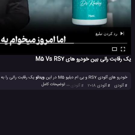
رد کردن تبلیغ
Ad -
01:07
یک رقابت رالی بین خودرو های M5 Vs RS7
خودرو های آئودی RS7 و بی ام دبلیو M5 در این
ویدئو
یک رقابت رالی را به 
... توضیحات کامل
آئودی
آئودی 2018
آئودی RS7
اتومبیل BMW
اتومبیل آئودی
#
#
#
#
#
کمپانی Audi
کمپانی BMW
ماشین های Audi
ماشین های BMW
#
#
#
#
5.3 هزار بازدید
8 سال پیش
اتومبیل
ماشین
ویدئو
ویدئو های ماشی