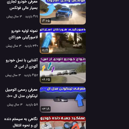
معرفی خودرو تجاری
بسیار عالی فولکس
واگن آماروک
421 بازدید
3 سال پیش
14:25
نمونه اولیه خودرو
لامبورگینی هوراکان
استراتو در جاده
360 بازدید
3 سال پیش
01:19
آشنایی با نسل خودرو
آئودی آر اس 6،
شگفت انگیز ترین؟
452 بازدید
3 سال پیش
08:25
معرفی رسمی اتومبیل
لینکولن مدل ال 100،
یک خودرو لوکس
58 بازدید
3 سال پیش
03:18
نگاهی به سیستم دنده
ای و نحوه انتقال