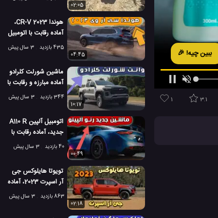
02:05
هوندا CR-V 2023،
آماده رقابت با اتومبیل
تویوتا RAV4
435 بازدید
3 سال پیش
ببین چیه! 🎉
04:45
ماشین شورلت کلرادو
آماده مبارزه و رقابت با
فورد رنجر
344 بازدید
3 سال پیش
1
3.1
10:17
اتومبیل آلپین A110 R
جدید، آماده رقابت با
شرکت BMW
پورشه کیمن
40 بازدید
3 سال پیش
00:49
تویوتا هایلوکس جی
آر اسپرت 2023، آماده
رقابت با فورد رپتور!
863 بازدید
3 سال پیش
02:18