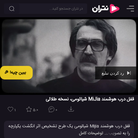
ببین چیه! 🎉
رد کردن تبلیغ
Ad -
00:29
قفل درب هوشمند MiJia شیائومی، نسخه طلائی
1
5.0
0
قفل درب هوشمند Mijia شیائومی یک طرح تشخیص اثر انگشت یکپارچه
را به تصویب می رساند، با یک شیار بیضی شکل بزرگ، که مساحت زیادی
... توضیحات کامل