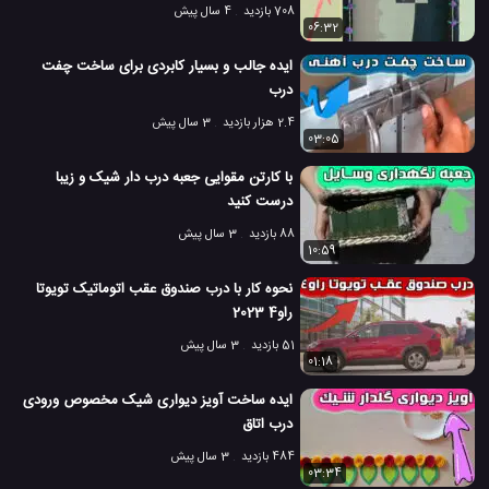
708 بازدید
4 سال پیش
06:32
ایده جالب و بسیار کابردی برای ساخت چفت
درب
2.4 هزار بازدید
3 سال پیش
03:05
با کارتن مقوایی جعبه درب دار شیک و زیبا
درست کنید
88 بازدید
3 سال پیش
10:59
نحوه کار با درب صندوق عقب اتوماتیک تویوتا
راو4 2023
51 بازدید
3 سال پیش
01:18
ایده ساخت آویز دیواری شیک مخصوص ورودی
درب اتاق
484 بازدید
3 سال پیش
03:34