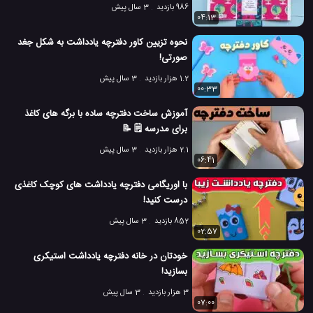
986 بازدید
3 سال پیش
04:13
نحوه تزیین کاور دفترچه یادداشت به شکل جغد
صورتی!
1.2 هزار بازدید
3 سال پیش
00:33
آموزش ساخت دفترچه ساده با برگه های کاغذ
برای مدرسه 🗒️ 📝
2.1 هزار بازدید
3 سال پیش
06:41
با اوریگامی دفترچه یادداشت های کوچک کاغذی
درست کنید!
852 بازدید
3 سال پیش
02:57
خودتان در خانه دفترچه یادداشت استیکری
بسازید!
3 هزار بازدید
3 سال پیش
07:00