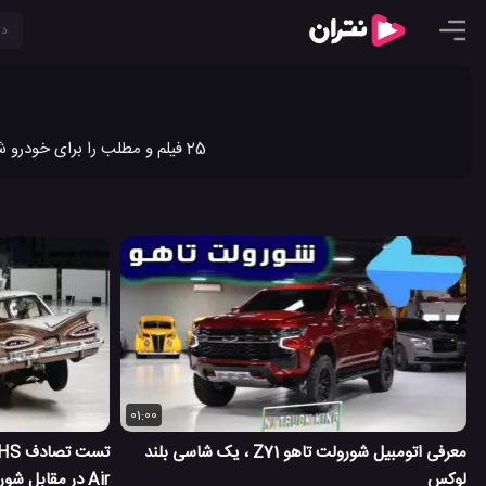
25 فیلم و مطلب را برای خودرو شورولت در نتران به اشتراک گذاشته ایم. جدیدترین ویدیو کلیپ ها و مطالب خودرو شورولت را در نتران ببینید.
01:00
معرفی اتومبیل شورولت تاهو Z71 ، یک شاسی بلند
لوکس
Air در مقابل شورولت Malibu 2009