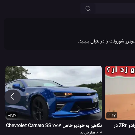
02:17
01:47
عملکرد آفرودی اتومبیل شورولت سیلورادو ZR2 در
نگاهی به خودرو خاص Chevrolet Camaro SS 2017
6.3 هزار بازدید