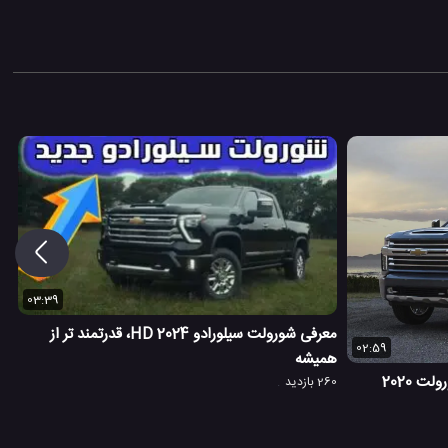
03:39
معرفی شورولت سیلورادو HD 2024، قدرتمند تر از
02:59
همیشه
خط تولید کارخانه آمریکایی خودرو شورولت 2020
260 بازدید