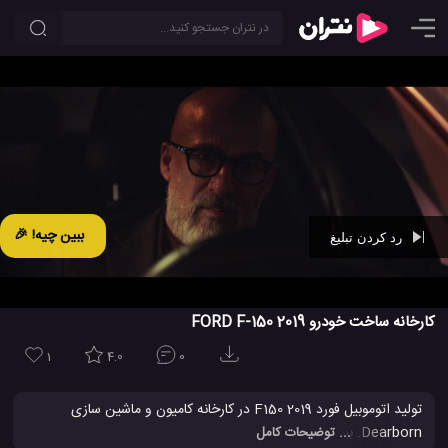
ببین چیه! 🎉
رد کردن تبلیغ
Ad -
00:29
کارخانه ساخت خودرو 2019 FORD F-150
1
4.0
0
تولید اتوموبیل فورد 2019 F150 در کارخانه کامیون و ماشین سازی
Dearborn. ببینید که وانت F-150 فورد چگونه با یک طراحی عالی و
... توضیحات کامل