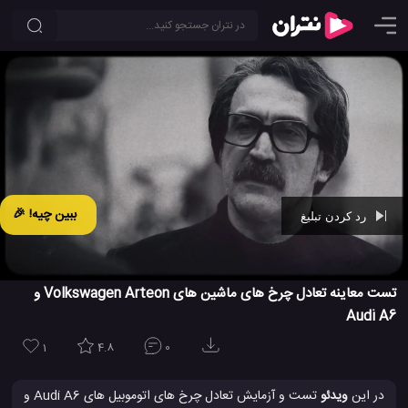
ببین چیه! 🎉
رد کردن تبلیغ
Ad -
00:29
تست معاینه تعادل چرخ های ماشین های Volkswagen Arteon و
Audi A6
1
4.8
0
در این
ویدئو
تست و آزمایش تعادل چرخ های اتوموبیل های Audi A6 و