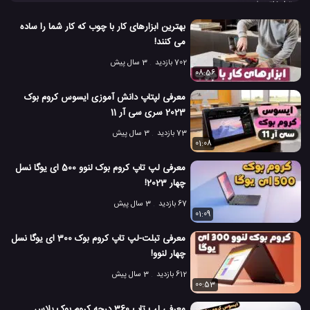
تبلیغاتی از معرفی سرعت بی نظیر مرورگر گوگل کروم است. گفته می شود
که مرورگر گوگل کروم یکی از محبوب ترین و پرکاربرد ترین مروگرهای
بهترین ابزارهای کار با چوب که کار شما را ساده
اینترنتی است که از سرعت بالا و امنیت فوق العاده ای نیز برخوردار است.
می کنند!
تست سرعت مرورگر گوگل کروم
#
702 بازدید
3 سال پیش
08:56
طرح جدید مرورگر google chrome
کروم
گوگل کروم
#
#
#
معرفی لپتاپ دانش آموزی ایسوس کروم بوک
2023 سری سی آر 11
مرورگر
مرورگر Chrome
مرورگر کروم
مرورگر کروم گوگل
#
#
#
#
73 بازدید
3 سال پیش
مرورگر گوگل Chrome
مرورگر گوگل کروم
#
01:08
#
معرفی لپ تاپ کروم بوک لنوو 500 ای یوگا نسل
4.2 هزار بازدید
6 سال پیش
تکنولوژی
تکنولوژی های گوناگون
ویدئو
چهار 2023!
67 بازدید
3 سال پیش
01:09
معرفی تبلت-لپ تاپ کروم بوک 300 ای یوگا نسل
چهار لنوو!
612 بازدید
3 سال پیش
00:53
معرفی لپ تاپ 360 درجه کروم بوک پلاس