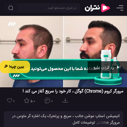
ببین چیه! 🎉
رد کردن تبلیغ
Ad -
00:42
مرورگر کروم (Chrome) گوگل ، کار خود را سریع آغاز می کند !
1
5.0
0
انیمیشن استاپ موشن جالب ، سریع و پرتحرک یک اشاره گر ماوس در
مرورگر Google Chrome را مشاهده کنید و لذت ببرید. این یک
کلیپ
... توضیحات کامل