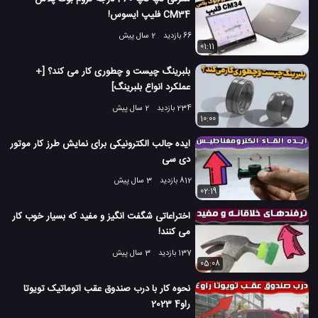
CM34 فلیپ ایسوس!
66 بازدید
2 سال پیش
01:11
بلبرینگ چیست و چطوری کار می کند؟ [+
عملکرد انواع بلبرینگ]
234 بازدید
2 سال پیش
10:00
ایده جالب الکترونیکی برای نمایش طرز کار موتور
دی سی
812 بازدید
3 سال پیش
02:19
اختراعاتی شگفت انگیز و مفید که بسیار خوب کار
می کنند!
137 بازدید
3 سال پیش
05:08
نحوه کار با درب صندوق عقب اتوماتیک تویوتا
راو4 2023