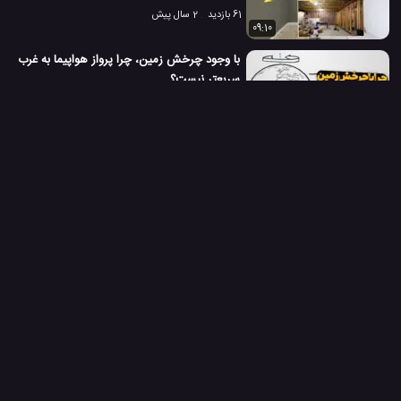
61 بازدید
2 سال پیش
09:10
با وجود چرخش زمین، چرا پرواز هواپیما به غرب
سریعتر نیست؟
60 بازدید
2 سال پیش
02:06
جعبه گشایی و بررسی لپ تاپ 2 در 1 جدید ال
جی گرم 2022
97 بازدید
4 سال پیش
02:02
خانه خود را با یک شمع ساده و ایده ای جالب
گرم کنید!
1.4 هزار بازدید
3 سال پیش
03:40
ترفند جالب برای ساخت دستگاه گرم کننده قهوه
189 بازدید
3 سال پیش
10:19