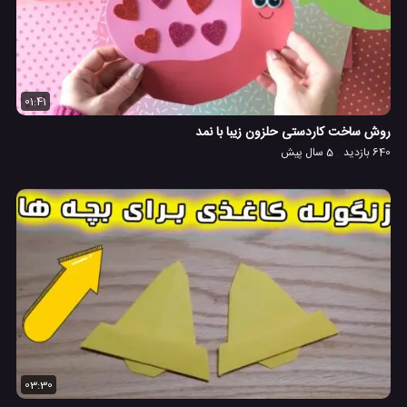
01:41
روش ساخت کاردستی حلزون زیبا با نمد
640 بازدید
5 سال پیش
03:30