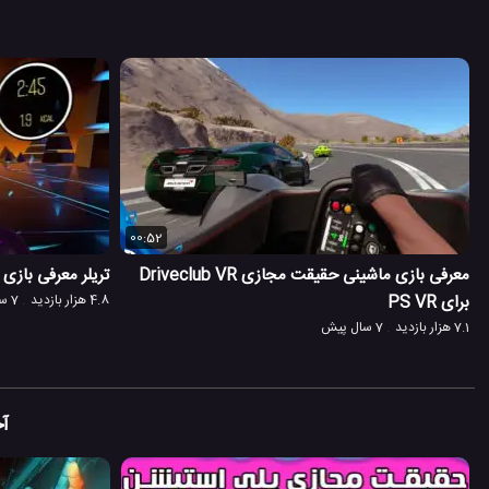
00:52
معرفی بازی ماشینی حقیقت مجازی Driveclub VR
تریلر معرفی بازی VR بوکس (BoxVR) برای PS VR
برای PS VR
4.8 هزار بازدید
7 سال پیش
7.1 هزار بازدید
7 سال پیش
آخ