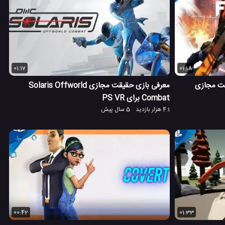
01:17
01:18
قت مجازی
معرفی بازی حقیقت مجازی Solaris Offworld
Combat برای PS VR
4.1 هزار بازدید
5 سال پیش
00:42
01:33