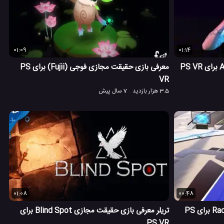
01:09
01:14
معرفی بازی حقیقت مجازی فوجی (Fujii) برای PS
VR
3.5 هزار بازدید
7 سال پیش
01:08
00:48
معرفی بازی تنیس Racket Fury: Table برای PS
تریلر معرفی بازی حقیقت مجازی Blind Spot برای
PS VR