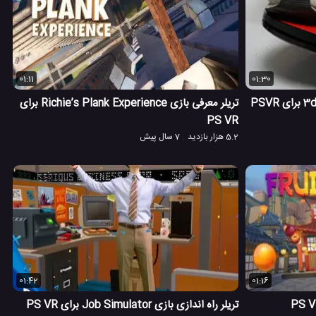
01:11
01:30
تریلر معرفی بازی Richie’s Plank Experience برای
PS VR
5.2 هزار بازدید
7 سال پیش
01:42
01:16
تریلر راه اندازی بازی Job Simulator برای PS VR