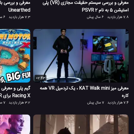
معرفی و بررسی سیستم حقیقت مجازی (VR) پلی
استیشن 5 به نام PSVR 2
Unearthed
7.8 هزار بازدید
6 سال پیش
7.3 هزار بازدید
6 سال پیش
02:43
معرفی میز KAT Walk mini ، یک تردمیل VR همه
کاره
Racing X برای PS VR
7.4 هزار بازدید
7 سال پیش
3.2 هزار بازدید
7 سال پیش