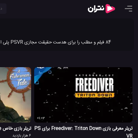
84 فیلم و مطلب را برای هدست حقیقت مجازی PSVR پلی استیشن در نتران به اشتراک گذاشته ایم. جدیدترین ویدیو کلیپ ها و مطالب هدست حقیقت مجازی PSVR پلی استیشن را در نتران ببینید.
01:02
جازی اورست (EVEREST VR)
تریلر معرفی بازی Freediver: Triton Down برای PS
تریلر بازی خاص A Fisherman’s Tale برای PS4
VR
6 هزار بازدید