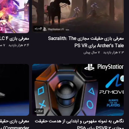
01:04
معرفی بازی حقیقت مجازی Sacralith: The
معرفی بازی Blood & Truth DLC 4 برای PS VR
Archer’s Tale برای PS VR
3.4 هزار بازدید
7 سال پیش
2.3 هزار بازدید
7 سال پیش
01:43
نگاهی به نمونه مفهومی و ابتدایی از هدست حقیقت
مجازی PSVR 2 برای PS5
Commander) برای PS VR