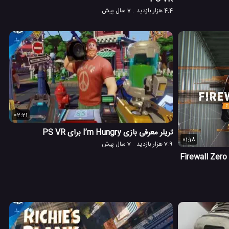
4.4 هزار بازدید
7 سال پیش
02:21
تریلر معرفی بازی I’m Hungry برای PS VR
01:18
7.9 هزار بازدید
7 سال پیش
Firewall Zero Hour –