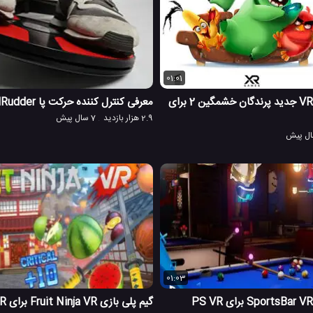
01:01
تریلر معرفی بازی VR جدید پرندگان خشمگین 2 برای
معرفی کنترل کننده حرکت پا 3dRudder برای PSVR
2.9 هزار بازدید
7 سال پیش
01:03
گیم پلی بازی Fruit Ninja VR برای PS VR