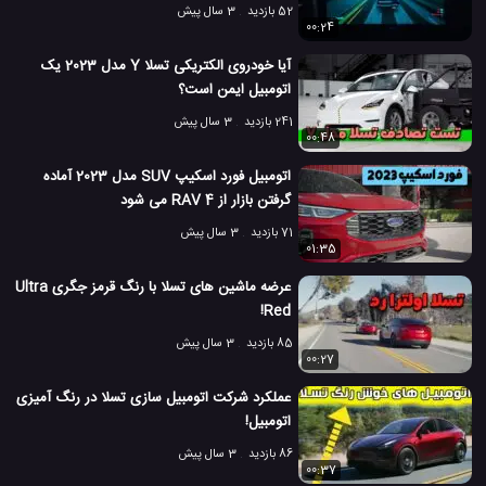
52 بازدید
3 سال پیش
00:24
آیا خودروی الکتریکی تسلا Y مدل 2023 یک
اتومبیل ایمن است؟
241 بازدید
3 سال پیش
00:48
اتومبیل فورد اسکیپ SUV مدل 2023 آماده
گرفتن بازار از RAV 4 می شود
71 بازدید
3 سال پیش
01:35
عرضه ماشین های تسلا با رنگ قرمز جگری Ultra
Red!
85 بازدید
3 سال پیش
00:27
عملکرد شرکت اتومبیل سازی تسلا در رنگ آمیزی
اتومبیل!
86 بازدید
3 سال پیش
00:37