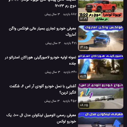
دوج رم 2023!
882 بازدید
3 سال پیش
12:29
معرفی خودرو تجاری بسیار عالی فولکس واگن
آماروک
421 بازدید
3 سال پیش
14:25
نمونه اولیه خودرو لامبورگینی هوراکان استراتو در
جاده
360 بازدید
3 سال پیش
01:19
آشنایی با نسل خودرو آئودی آر اس 6، شگفت
انگیز ترین؟
452 بازدید
3 سال پیش
08:25
معرفی رسمی اتومبیل لینکولن مدل ال 100، یک
خودرو لوکس