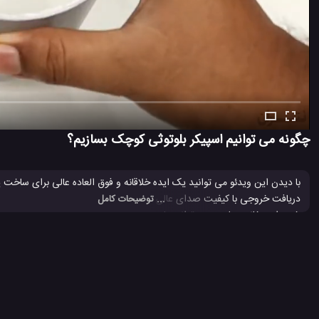
چگونه می توانیم اسپیکر بلوتوثی کوچک بسازیم؟
دریافت خروجی با کیفیت صدای عالی استفاده شده است. درست کردن این اسپیکر
... توضیحات کامل
خود را در خانه بسازید. می توانید با حرارت دادن لوله پی وی سی جعبه بسازید ی
PAM8403، ماژول گیرنده بلوتوث، باتری لیتیومی، سوئیچ و برخی از چیزهای در دسترس دیگر نیاز خواهید داشت. خودتان در این ویدئو روش
بگیرید.
ترفند جالب
ترفند جالب برای ساخت
ترفند جالب برای سرگرمی
تر
#
#
#
#
ساخت اسپیکر صوتی
ساخت بلندگو صوتی
ساخت بلندگو گوشی
#
#
#
2.9 هزار بازدید
4 سال پیش
آموزش
آموزش ترفند
آموزش ساخت
وی