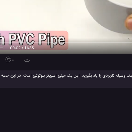
00:02 / 11:35
0
 عالی بسیار ساده است، فقط تمام مراحل نمایش داده شده در ویدئو را دنبال کنی
ا هرگونه جعبه دیگر را در نظر بگیرید. همچنین به چند بلندگو ساده، ماژول آمپلی فا
ساخت
این اسپیکر 
فند جالب برای منزل
ترفند جالب در منزل
ترفند جالب و دیدنی
ساخت اس
#
#
#
دئو
ویدئو های آموزشی
ویدئو های سرگرمی