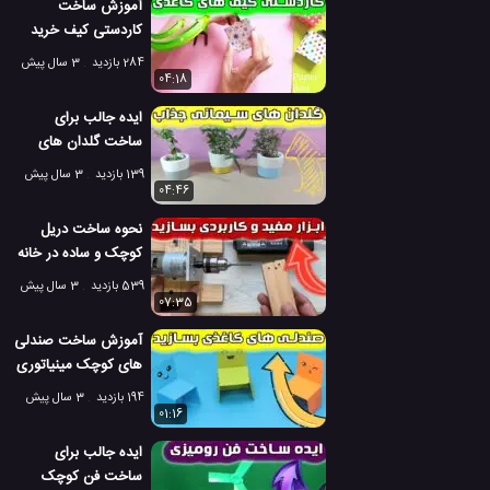
آموزش ساخت
کاردستی کیف خرید
کوچک اوریگامی
284 بازدید
3 سال پیش
04:18
ایده جالب برای
ساخت گلدان های
کوچک سیمانی
139 بازدید
3 سال پیش
04:46
نحوه ساخت دریل
کوچک و ساده در خانه
با موتور دی سی
539 بازدید
3 سال پیش
07:35
آموزش ساخت صندلی
های کوچک مینیاتوری
با کاغذ
194 بازدید
3 سال پیش
01:16
ایده جالب برای
ساخت فن کوچک