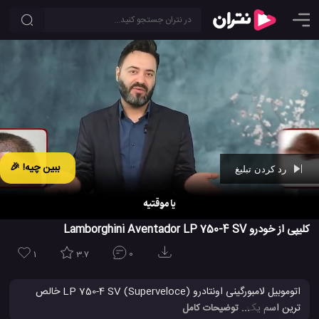
ببین چیه! 🎉
رد کردن تبلیغ
Ad -
01:10
کلیپی از خودرو Lamborghini Aventador LP 750-4 SV
1
3.7
0
اتوموبیل لامبورگینی اونتادرو (LP 750-4 SV (Superveloce خالص
ترین اسم یک خودروی فوق العاده اسپورت از لامبورگینی با موتور V12 و
... توضیحات کامل