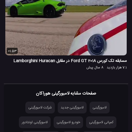
01:53
مسابقه تک کورس 2018 Ford GT در مقابل Lamborghini Huracan
7.1 هزار بازدید
8 سال پیش
صفحات مشابه لامبورگینی هوراکان
لامبورگینی
لامبورگینی جدید
شرکت لامبورگینی
کمپانی لامبورگینی
خودرو لامبورگینی
لامبورگینی اونتادور