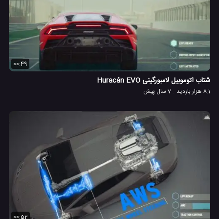
00:49
شتاب اتوموبیل لامبورگینی Huracán EVO
8.1 هزار بازدید
7 سال پیش
00:52