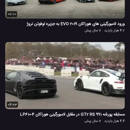
02:00
ورود لامبورگینی های هوراکان EVO 2019 به جزیره لوفوتن نروژ
4.2 هزار بازدید
7 سال پیش
04:23
مسابقه پورشه 991 GT2 RS در مقابل لامبورگینی هوراکان LP610-4
4.4 هزار بازدید
7 سال پیش