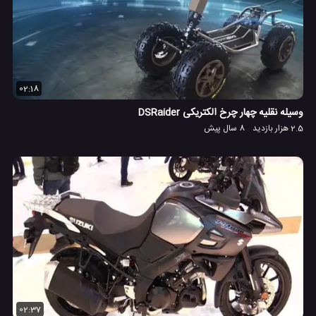
02:18
وسیله نقلیه چهار چرخ الکتریکی DSRaider
2.5 هزار بازدید
8 سال پیش
02:37