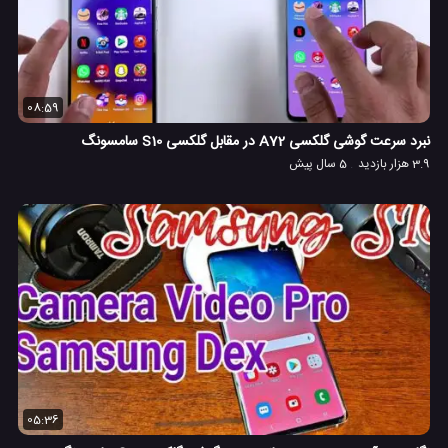
08:59
نبرد سرعت گوشی گلکسی A72 در مقابل گلکسی S10 سامسونگ
3.9 هزار بازدید
5 سال پیش
05:36