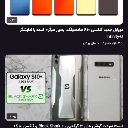
00:32
موبایل جدید گلکسی S10 سامسونگ، بسیار سرگرم کننده با نمایشگر
Infinity-O
2.9 هزار بازدید
7 سال پیش
06:05
تست سرعت گوشی های 12 گیگابایتی Black Shark 2 و گلکسی S10+