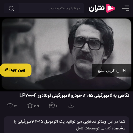
ببین چیه! 🎉
رد کردن تبلیغ
Ad -
00:29
نگاهی به لامبورگینی 2015، خودرو لامبورگینی اونتادور LP700-4
12
3.9
0
شما در این
ویدئو
تماشایی می توانید یک اتوموبیل 2015 لامبورگینی را
مشاهده کنید که به نام لامبورگینی Aventador LP700-4 شناخته می
... توضیحات کامل