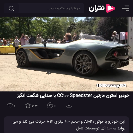
خودرو استون مارتین CC100 Speedster با صدایی شگفت انگیز
1
3.3
0
این خودرو با موتور AM11 و حجم 6.0 لیتری V12 حرکت می کند و می
تواند به حداکثر سرعت 290 کیلومتر در ساعت (180 مایل در ساعت)
... توضیحات کامل