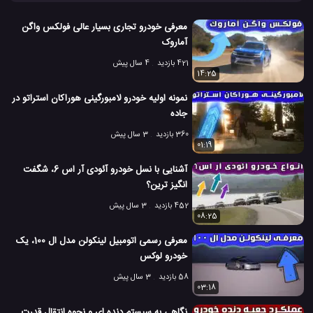
برسد.
Aston Martin
استون مارتین
#
#
معرفی خودرو تجاری بسیار عالی فولکس واگن
آماروک
استون مارتین CC100 Speedster
#
421 بازدید
4 سال پیش
14:25
خودرو Aston Martin CC100 Speedster
#
نمونه اولیه خودرو لامبورگینی هوراکان استراتو در
خودرو های استون مارتین
شرکت Aston Martin
جاده
#
#
360 بازدید
3 سال پیش
شرکت استون مارتین
کمپانی Aston Martin
#
#
01:19
آشنایی با نسل خودرو آئودی آر اس 6، شگفت
کمپانی استون مارتین
ماشین Aston Martin
#
#
انگیز ترین؟
ماشین استون مارتین
معرفی اتوموبیل جدید Aston Martin
#
#
452 بازدید
3 سال پیش
08:25
1.8 هزار بازدید
8 سال پیش
اتومبیل
ماشین
ویدئو
ویدئو های ماشین
معرفی رسمی اتومبیل لینکولن مدل ال 100، یک
خودرو لوکس
58 بازدید
3 سال پیش
03:18
نگاهی به سیستم دنده ای و نحوه انتقال قدرت