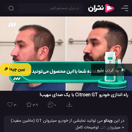
ببین چیه! 🎉
رد کردن تبلیغ
Ad -
00:42
راه اندازی خودرو Citroen GT با یک صدای مهیب!
3
3.9
0
در این
ویدئو
می توانید نمایشی از خودرو سیتروئن GT (ماشین سفید)
+ سیتروئن Survolt (ماشین سیاه و سبز) را مشاهده کنید، دو اتوموبیل
... توضیحات کامل