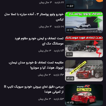
22 بازدید
3 سال پیش
00:57
خودرو ولوو پولستار 3 ، آماده مبارزه با تسلا مدل
ایکس
101 بازدید
3 سال پیش
02:20
تست تصادف و ایمنی خودرو مقاوم فورد
موستانگ مک ای
114 بازدید
3 سال پیش
01:00
مقایسه تست تصادف 5 خودرو سدان نیسان،
تویوتا، هوندا، کیا و سوبارو!
193 بازدید
3 سال پیش
08:05
بررسی دقیق نمای بیرونی خودرو سیویک تایپ R
از کمپانی هوندا
53 بازدید
3 سال پیش
02:35