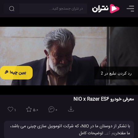
ببین چیه! 🎉
رد کردن تبلیغ در 2
Ad -
00:31
معرفی خودرو NIO x Razer ES6
1
5.0
0
با تشکر از دوستان ما در NIO، که شرکت اتوموبیل سازی چینی می باشد،
ما مفتخریم که نسخه محدود ماشین برقی و الکتریکی NIO x Razer
... توضیحات کامل