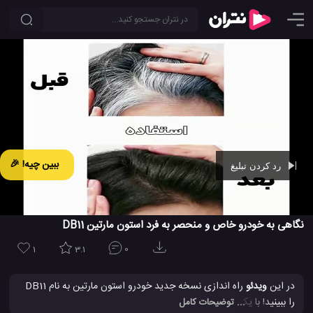
ببین چیه! 🎉
رد کردن تبلیغ
Ad -
00:43
نگاهی به خودرو خاص و منحصر به فرد استون مارتین DB11
1
3.1
0
در این
ویدئو
راه اندازی نسخه جدید خودرو استون مارتین به نام DB11
را ببینید! با یک استایل و ظاهر بسیار جالب و چشم گیر و همراه با یک
... توضیحات کامل