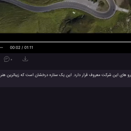
00:02 / 01:11
0
لاترین سطح تولید خودرو های این شرکت معروف قرار دارد. این یک ستاره درخشان است که زیباترین 
 پر قدرت خود را نیز به چالش می کشد. این خودرو با ترکیبی از ویژگی های خوب و
خودرو استون مارتین DBS Superleggera
خودرو های استون مارتین
#
#
DBS Su
ن