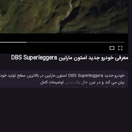
معرفی خودرو جدید استون مارتین DBS Superleggera
خودرو جدید DBS Superleggera استون مارتین در با
بیان می کند و در عین حال یک سایه تاریک و تهدیدآمیز با نیروی بی رحمانه و
... توضیحات کامل
باعث می شود DBS Superleggera یک خودرو مطلق و برتر استون مارتین باشد.
استون مارتین
استون مارتین DBS
استون مارتین DBS Superleggera
#
#
#
شرکت استون مارتین
ماشین استون مارتین
ماشین جدید استون مارتین، perleggera
#
#
#
5.8 هزار بازدید
7 سال پیش
اتومبیل
ماشین
ویدئو
ویدئو های ماشی