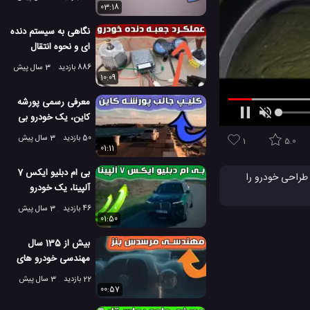
03:18
نگاهی به سیستم دنده
ای و نحوه انتقال
قدرت موتور خودرو
886 بازدید
3 سال پیش
10:09
معرفی رسمی پورشه
کاین، یک خودرو بی
نظیر
50 بازدید
3 سال پیش
1
5.0
01:11
بی ام دبلیو ایکس 7
هنر طراحی خودرو را
آلپینا، یک خودرو
 عالی همراه است که
بسیار لوکس
46 بازدید
3 سال پیش
01:50
بیش از 135 سال
مهندسی خودرو های
شرکت مرسدس بنز
22 بازدید
3 سال پیش
00:57