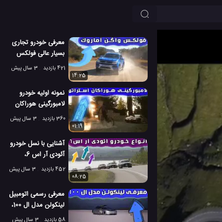
معرفی خودرو تجاری
بسیار عالی فولکس
واگن آماروک
421 بازدید
3 سال پیش
14:25
نمونه اولیه خودرو
لامبورگینی هوراکان
استراتو در جاده
360 بازدید
3 سال پیش
01:19
آشنایی با نسل خودرو
آئودی آر اس 6،
شگفت انگیز ترین؟
452 بازدید
3 سال پیش
08:25
معرفی رسمی اتومبیل
لینکولن مدل ال 100،
یک خودرو لوکس
58 بازدید
3 سال پیش