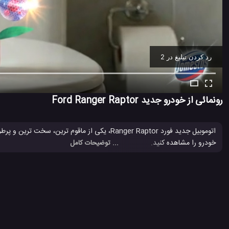
رد کردن تبلیغ در 1
Ad -
00:11
رونمائی از خودرو جدید Ford Ranger Raptor
اتوموبیل جدید فورد Ranger Raptor، یکی از ماقو
خودرو را مشاهده کنید.
... توضیحات کامل
Ford
Ford Ranger Raptor
اتوموبیل Ford
اتوموبیل فورد
#
#
#
#
#
ماشین Ford Ranger Raptor
وانت فورد
#
#
2.2 هزار بازدید
8 سال پیش
اتومبیل
ماشین
ویدئو
ویدئو های ماشین