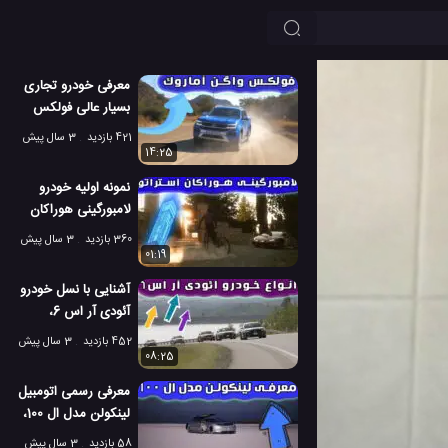
معرفی خودرو تجاری
بسیار عالی فولکس
واگن آماروک
421 بازدید
3 سال پیش
14:25
نمونه اولیه خودرو
لامبورگینی هوراکان
استراتو در جاده
360 بازدید
3 سال پیش
01:19
آشنایی با نسل خودرو
آئودی آر اس 6،
شگفت انگیز ترین؟
452 بازدید
3 سال پیش
08:25
معرفی رسمی اتومبیل
لینکولن مدل ال 100،
یک خودرو لوکس
58 بازدید
3 سال پیش