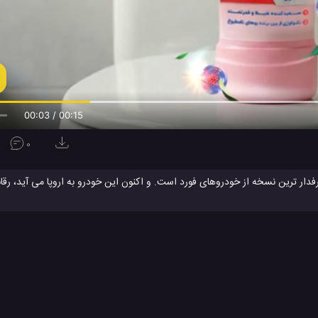
00:04 / 00:15
0
م ترین، سخت ترین و پرطرفدار ترین نسخه از خودروهای فورد است. و اکنون این خودرو به اروپا می آید،
خودرو Ford
شرکت Ford
فورد Ranger Raptor
کمپانی Ford
ماشی
#
#
#
#