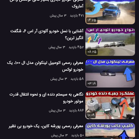
آماروک
421 بازدید
3 سال پیش
14:25
آشنایی با نسل خودرو آئودی آر اس 6، شگفت
انگیز ترین؟
452 بازدید
3 سال پیش
08:25
معرفی رسمی اتومبیل لینکولن مدل ال 100، یک
خودرو لوکس
58 بازدید
3 سال پیش
03:18
نگاهی به سیستم دنده ای و نحوه انتقال قدرت
موتور خودرو
886 بازدید
3 سال پیش
10:09
معرفی رسمی پورشه کاین، یک خودرو بی نظیر
50 بازدید
3 سال پیش