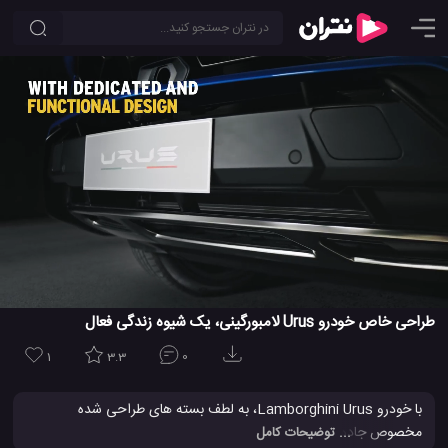
طراحی خاص خودرو Urus لامبورگینی، یک شیوه زندگی فعال
1
3.3
0
با خودرو Lamborghini Urus، به لطف بسته های طراحی شده
مخصوص جاده های مختلف و یک تایر اختصاصی، شما می توانید به تمام
... توضیحات کامل