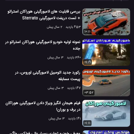
سطح های مورد نظر خود در رانندگی دست پیدا کنید. این
ویدیو
را تماشا
کنید و بیشتر در مورد قابیلیت خودروهای سوپر اسپورت لامبورگینی بدانید.
بررسی قابلیت های لامبورگینی هوراکان استراتو
Lamborghini URUS
Lamborghini
#
#
+ تست دریفت لامبورگینی Sterrato
453 بازدید
2 سال پیش
Urus
Lamborghini URUS 2019
#
#
10:11
نمونه اولیه خودرو لامبورگینی هوراکان استراتو در
اتومبیل Lamborghini Urus
شرکت Lamborghini
#
#
جاده
شرکت لامبورگینی
کمپانی Lamborghini
کمپانی لامبورگینی
#
#
#
360 بازدید
3 سال پیش
01:19
لامبورگینی
لامبورگینی URUS
لامبورگینی Urus ST-X
#
#
#
رکورد جدید اتومبیل لامبورگینی اوروس، در
پیست مسابقه
لامبورگینی اوروس
لامبورگینی جدید
#
#
147 بازدید
3 سال پیش
ماشین Aurus Senat 2019
ماشین Lamborghini URUS 2019
03:52
#
#
فیلم هیجان انگیز ویراژ دادن لامبورگینی هوراکان
2 هزار بازدید
8 سال پیش
اتومبیل
ماشین
ویدئو
ویدئو های ماشین
در برف و بوران!
141 بازدید
3 سال پیش
01:11
معرفی خودرو تجاری بسیار عالی فولکس واگن