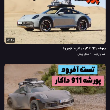
03:40
پورشه 911 داکار در آفرود کویری!
82 بازدید
4 سال پیش