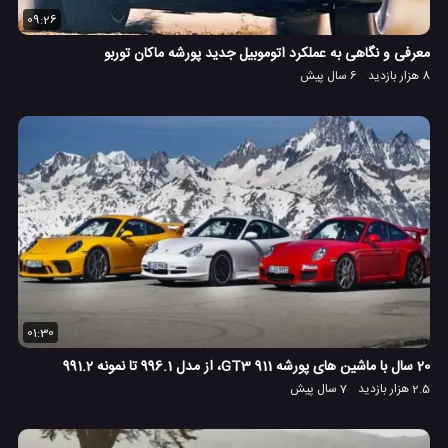
09:26
معرفی و نگاهی به عملکرد اتوموبیل جدید پورشه ماکان توربو
8 هزار بازدید
6 سال پیش
01:30
20 سال با ماشین های پورشه 911 GT3، از مدل 996.1 تا نمونه 991.2
2.5 هزار بازدید
7 سال پیش