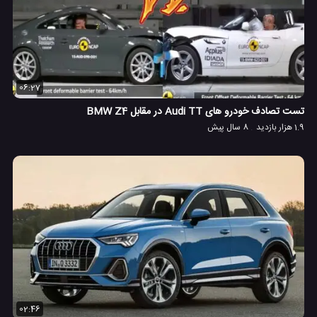
06:27
تست تصادف خودرو های Audi TT در مقابل BMW Z4
1.9 هزار بازدید
8 سال پیش
02:46