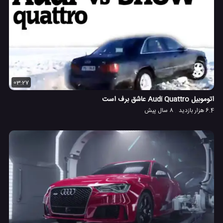
03:27
اتوموبیل Audi Quattro عاشق برف است
6.4 هزار بازدید
8 سال پیش