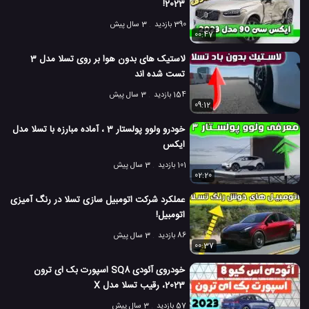
2023!
مرسدس بنز و بوش، به عرضه ماشین های خودران و کاملا مستقل بسیار
نزدیک هستند
.
390 بازدید
3 سال پیش
00:47
Autopilot
آتش گرفتن خودرو تسلا
اتومبیل های تسلا
#
#
#
لاستیک های بدون هوا بر روی تسلا مدل 3
برنامه Autopilot تسلا
تسلا
تسلا Model 3
تسلا مدل 3
#
#
#
#
تست شده اند
154 بازدید
3 سال پیش
تصادف ماشین تسلا
تصادف ماشین خودران
خودرو تسلا
#
#
#
09:12
خودرو تسلا مدل 3
شرکت تسلا
خودرو ولوو پولستار 3 ، آماده مبارزه با تسلا مدل
#
#
ایکس
علت تصادف ماشین خودران اوبر
کمپانی تسلا
#
#
101 بازدید
3 سال پیش
02:20
ماشین الکتریکی
ماشین الکتریکی تسلا
ماشین الکتریکیEV
#
#
#
عملکرد شرکت اتومبیل سازی تسلا در رنگ آمیزی
اتومبیل!
ماشین های الکتریکی تسلا
#
86 بازدید
3 سال پیش
3.8 هزار بازدید
7 سال پیش
اتومبیل
ماشین
ویدئو
ویدئو های ماشی
00:37
خودروی آئودی SQ8 اسپورت بک ای ترون
2023، رقیب تسلا مدل X
57 بازدید
3 سال پیش