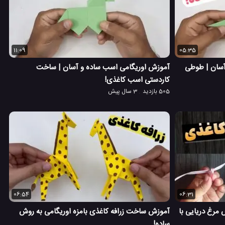
11:09
05:35
سان | طوطی
آموزش اوریگامی اسب ساده و آسان | ساخت
کاردستی اسب کاغذی!
505 بازدید
3 سال پیش
06:54
06:31
مرغ دریایی با
آموزش ساخت زرافه کاغذی بامزه اوریگامی به روش
ساده!