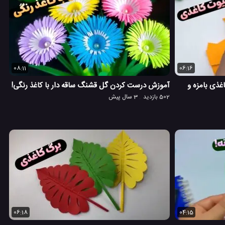
08:11
06:16
ذی بامزه و
آموزش درست کردن گل قشنگ ساقه دار با کاغذ رنگی!
502 بازدید
3 سال پیش
06:18
04:15