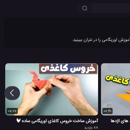
07:27
02:41
 های اژدها
آموزش ساخت خروس کاغذی اوریگامی ساده
🐓
88 بازدید