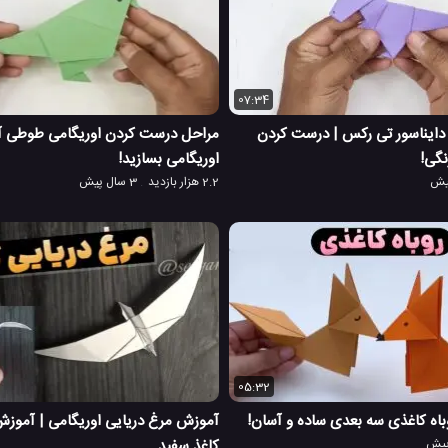
07:34
دایناسور تی رکس | درست کردن
مراحل درست کردن اوریگامی طوطی آ
نگی!
اوریگامی بسازید!
2.2 هزار بازدید
3 سال پیش
05:32
ه کاغذی سه بعدی ساده و آسان!
آموزش مرغ دریایی اوریگامی | آموزش 
کاغذ سفید