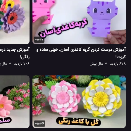
05:17
آموزش درست کردن گربه کاغذی آسان، خیلی ساده و
آموزش جدید درست
کیوت!
رنگی!
678 بازدید
3 سال پیش
726 بازدید
3 سال پیش
05:24